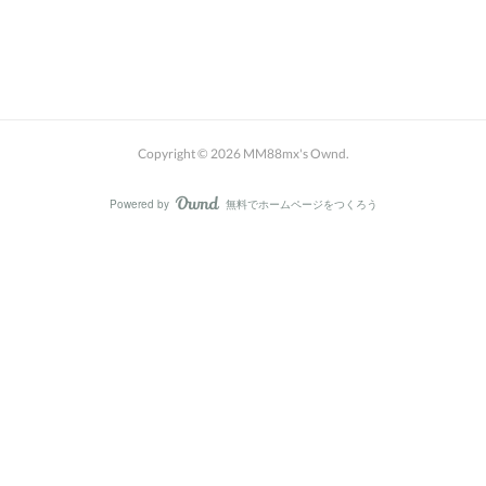
Copyright ©
2026
MM88mx's Ownd
.
Powered by
無料でホームページをつくろう
AmebaOwnd